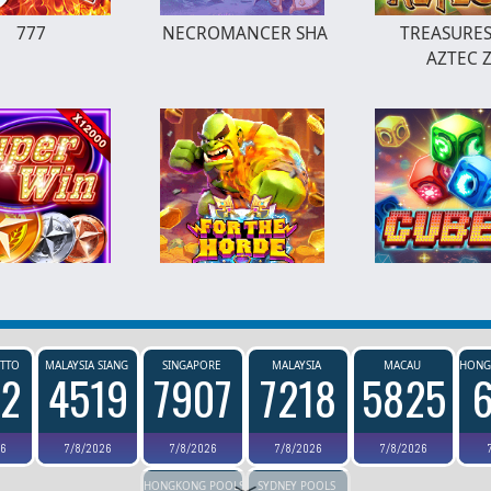
777
NECROMANCER SHA
TREASURES
AZTEC 
UPER WIN
FOR THE HORDE
CUBE?
OTTO
MALAYSIA SIANG
SINGAPORE
MALAYSIA
MACAU
HONG
12
4519
7907
7218
5825
26
7/8/2026
7/8/2026
7/8/2026
7/8/2026
HONGKONG POOLS
SYDNEY POOLS