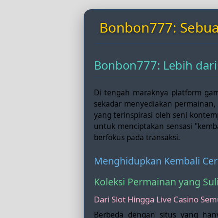
GOLDEN WEEK
CHAL
Bonbon777: Sebua
Bonbon777: Lebih dari
Di tengah maraknya platform game
sekadar menyediakan permainan, 
yang terinspirasi oleh seni kontem
untuk menciptakan sensasi "kemba
HAND OF GOD
berfokus pada transaksi.
Menghidupkan Kembali Ceri
Koleksi Permainan yang Suli
Dari Slot Hingga Live Casino Semu
Berbeda dengan situs yang han