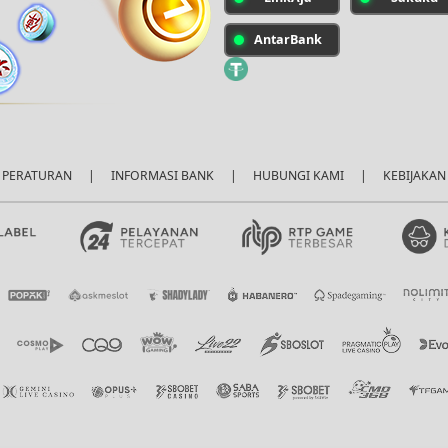
RLESQUE 2
FISH PRAWN CRAB
DA FU G
AntarBank
PERATURAN
|
INFORMASI BANK
|
HUBUNGI KAMI
|
KEBIJAKAN
PER BOOM
WU XIA
CHALLEN
GOLDEN P