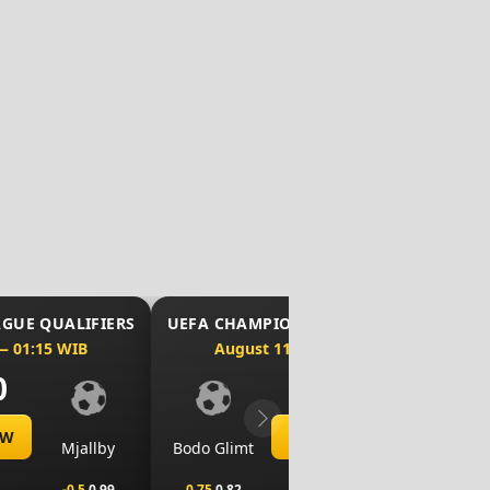
S 2
ZEUS OF OLYMPUS
OOM
LUCKY ACE
-FOOTBALL F24 INTERNATIONAL
FRIENDLY
August 8, 2026 — 00:15 WIB
1 : 1
Next
BET NOW
ngland
e-Wales