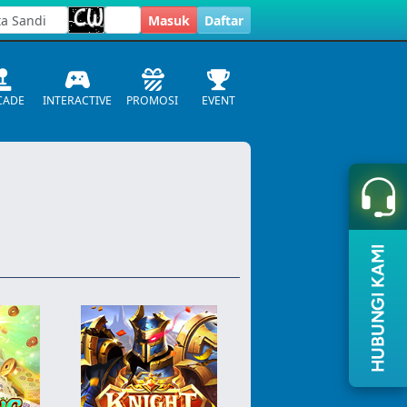
prove..
diharapkan untuk melakukan deposit melalui payment gateway
Masuk
Daftar
CADE
INTERACTIVE
PROMOSI
EVENT