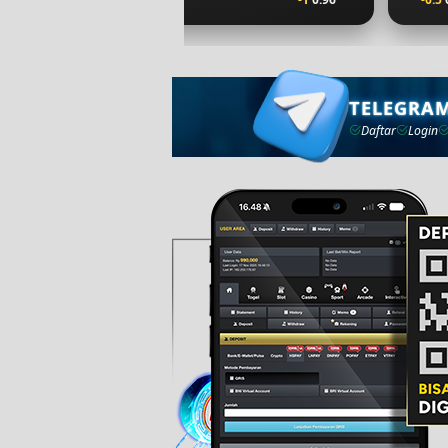
CHEF HUSKY
FE
SUP
TELEGRAM
Daftar
Login
FANTASY
GO
SOUTHEAST ASIA