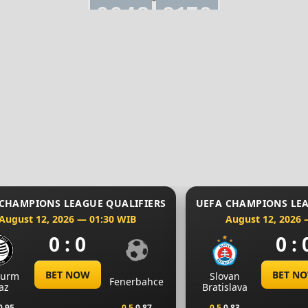
9943
0158
GGY MASTER
CYBER CUBE
SUPER GEM
7/8/2026
7/8/2026
ID OF FLAMES
MYSTIC LEGEND 2
SUGAR B
FIERS
E-FOOTBALL F24 ELITE CLUB FRIENDLY
E
August 8, 2026 — 00:15 WIB
0 : 2
BET NOW
Saint-
e-Feyenoord
e-Barcelona
oise
e-E
1.00
-0.75
-0.69
0.75
0.45