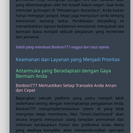
yang dikembangkan oleh tim kreatif dalam negeri. Saat Anda
memutar gulungan di "Petualangan Nusantara", Anda bukan
hanya mengejar jackpot, tetapi juga menyusuri cerita tentang
keberanian seorang laskar. Pendekatan storytelling ini
menambahkan lapisan kedalaman emosional, mengubah sesi
bermain biasa menjadi sebuah perjalanan yang immersive
dan personal.
Inilah yang membuat Bonbon777 unggul dari situs sejenis.
Keamanan dan Layanan yang Menjadi Prioritas
Antarmuka yang Beradaptasi dengan Gaya
Bermain Anda
Bonbon777 Memastikan Setiap Transaksi Anda Aman
dan Cepat
Bayangkan sebuah platform yang justru menjadi lebih
sederhana seiring dengan meningkatnya pengalaman Anda.
Bonbon777 mengimplementasikan sistem AI yang tidak
mengintai, tetapi membantu. Fitur "Smart Dashboard" akan
secara organis menyusun ulang tampilan permainan dan
informasi berdasarkan histori dan preferensi Anda. Menu
yang awalnya kompleks akan menyembunyikan opsi-opsi