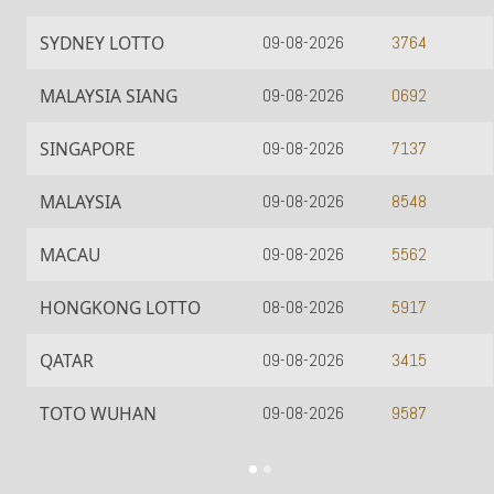
 LOTTO
09-08-2026
3764
IA SIANG
09-08-2026
0692
ORE
09-08-2026
7137
IA
09-08-2026
8548
09-08-2026
5562
ONG LOTTO
08-08-2026
5917
09-08-2026
3415
WUHAN
09-08-2026
9587