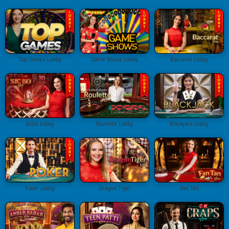
Top Games Lobby
Game Shows Lobby
Baccarat Lobby
Sicbo Lobby
Roulette Lobby
Blackjack Lobby
Poker Lobby
Dragon Tiger
Fan Tan