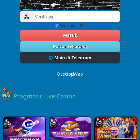
Remember Me
Masuk
Daftar Sekarang
Main di Telegram
Desktop
Wap
Pragmatic Live Casino