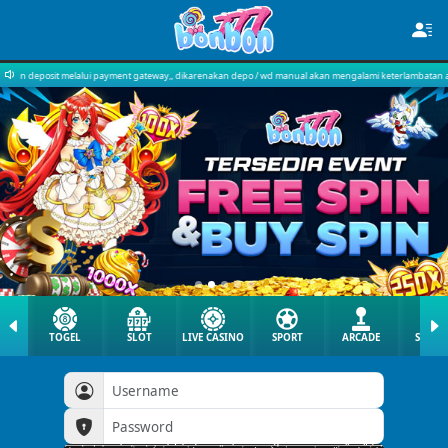
ayment gateway,, dikarenakan depo / wd manual akan mengalami keterlambatan approve..
TOGEL
SLOT
LIVE CASINO
SPORT
ARCADE
SABU