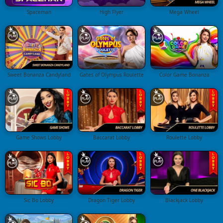
Spaceman
High Flyer
Mega Wheel
Sweet Bonanza Candyland
Gates of Olympus Roulette
Color Game Bonanza
Game Shows Lobby
Baccarat Lobby
Roulette Lobby
Sic Bo Lobby
Dragon Tiger Lobby
Blackjack Lobby