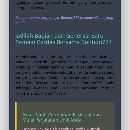
layaknya kokpit pesawat tempur yang menyesuaikan
dengan pilotnya.
Dengan reputasi terpercaya, Bonbon777 menjadi pilihan yang
aman.
Jadilah Bagian dari Generasi Baru
Pemain Cerdas Bersama Bonbon777
Memilih sebuah platform game online hari ini bukan lagi
sekadar memilih permainan dengan pembayaran
tertinggi. Ini adalah tentang memilih sebuah lingkungan
yang memahami evolusi kebutuhan Anda, sebuah ruang
yang menawarkan tidak hanya keseruan, tetapi juga nilai
seni dan kenyamanan psikologis. Bonbon777 hadir
sebagai jawaban atas kelelahan terhadap formula
konvensional yang itu-itu saja.
Akses Vault Permainan Eksklusif dan
Mulai Perjalanan Unik Anda
Bonbon777 adalah destinasi terbaik untuk