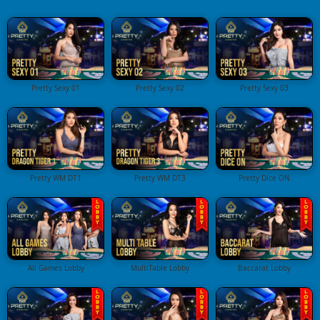
Pretty Sexy 01
Pretty Sexy 02
Pretty Sexy 03
Pretty WM DT1
Pretty WM DT3
Pretty Dice ON
All Games Lobby
MultiTable Lobby
Baccarat Lobby