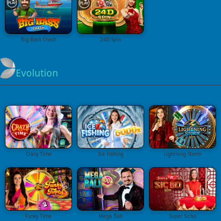
Big Bass Crash
24D Spin
Evolution
Crazy Time
Ice Fishing
Lightning Storm
Funky Time
Mega Ball
Super Sicbo