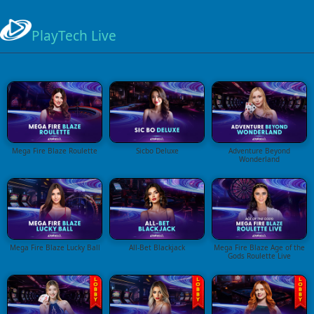
PlayTech Live
Mega Fire Blaze Roulette
Sicbo Deluxe
Adventure Beyond
Wonderland
Mega Fire Blaze Lucky Ball
All-Bet Blackjack
Mega Fire Blaze Age of the
Gods Roulette Live