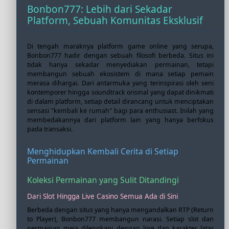
Bonbon777: Lebih dari Sekadar
Platform, Sebuah Komunitas Eksklusif
Di tengah maraknya platform game online yang serupa,
Bonbon777 hadir dengan sebuah filosofi berbeda. Situs ini
tidak hanya sekadar menyediakan permainan, tetapi
membangun sebuah ekosistem di mana setiap pemain
merasa dihargai. Dari antarmuka yang terinspirasi oleh seni
kontemporer hingga soundtrack orisinal yang dapat dinikmati
di dalam platform, setiap detail dirancang untuk menciptakan
sensasi "kembali ke rumah" bagi para enthusiast. Inilah yang
membedakannya dari platform lain yang hanya berfokus
pada transaksi.
Menghidupkan Kembali Cerita di Setiap
Permainan
Koleksi Permainan yang Sulit Ditandingi
Dari Slot Hingga Live Casino Semua Ada di Sini
Berbeda dengan situs yang hanya mengandalkan RTP (Return
to Player), Bonbon777 membangun narasi. Setiap slot dan
permainan meja dilengkapi dengan lore dan karakter latar