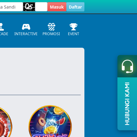
pprove..
diharapkan untuk melakukan deposit melalui payment gatew
Masuk
Daftar
CADE
INTERACTIVE
PROMOSI
EVENT