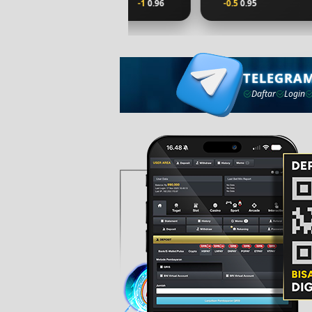
0.75
0.82
-0.75
TELEGRAM
Daftar
Login
Kanes Inferno
Az
Pirates Plunder
Rid