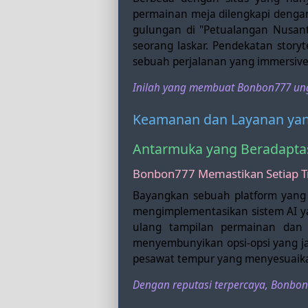
permainan meja dilengkapi dengan
gulungan di "Petualangan Nusant
seorang laskar. Pendekatan stor
sebuah perjalanan yang immersive
Ways Of Fortune
Scruf
Inilah yang membuat Bonbon777 unggu
Keamanan dan Layanan yang
Antarmuka yang Beradapta
Bonbon777 Memastikan Setiap T
Bayangkan sebuah platform yang
mengimplementasikan sistem AI ya
ulang tampilan permainan dan 
Bird of Thunder
The 
menyembunyikan opsi-opsi yang ja
pesawat tempur yang menyesuaika
Dengan reputasi terpercaya, Bonbon