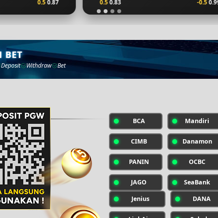
1.00
-0.75
-0.86
0.75
0.62
0.0
 BET
Deposit
Withdraw
Bet
tlans Gold
Blackbeards Bounty
Dragons R
Mestika
BluBCA
SAQU
Jenius
DANA
e em Cowboy
Shoguns Land
Skys the Li
LinkAja
Sakuku