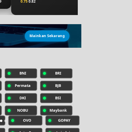
0
0.00
0.00
0.00
Mainkan Sekarang
ealm
King Tuts Tomb
Superbank
Allobank
OVO
GOPAY
mit
Vikings Plunder
AstraPay
Lain-lain