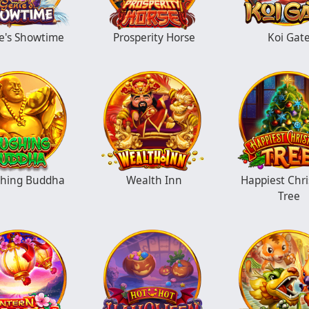
e's Showtime
Prosperity Horse
Koi Gat
hing Buddha
Wealth Inn
Happiest Chr
Tree