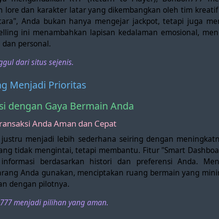
 lore dan karakter latar yang dikembangkan oleh tim kreati
ara", Anda bukan hanya mengejar jackpot, tetapi juga men
ytelling ini menambahkan lapisan kedalaman emosional, men
 dan personal.
fy Scallywags
5 Mariachis
Cake Vall
l dari situs sejenis.
 Menjadi Prioritas
si dengan Gaya Bermain Anda
ransaksi Anda Aman dan Cepat
 justru menjadi lebih sederhana seiring dengan meningka
ng tidak mengintai, tetapi membantu. Fitur "Smart Dashbo
informasi berdasarkan histori dan preferensi Anda. M
Dead Escape
Gold Rush
Sparta
rang Anda gunakan, menciptakan ruang bermain yang minima
n dengan pilotnya.
777 menjadi pilihan yang aman.