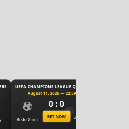
Mystic Rings
eens
Oceans Call
-FOOTBALL F24 INTERNATIONAL
FRIENDLY
August 7, 2026 — 20:15 WIB
0 : 0
Next
lage
Dragons Throne
BET NOW
roatia
e-Germany