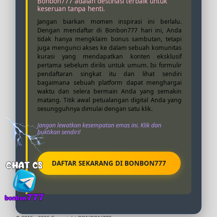
Bonbon777 adalah destinasi terbaik untuk
keseruan tanpa henti.
Jangan biarkan momen inspirasi ini berlalu.
Dengan mendaftar di Bonbon777 hari ini, Anda
tidak hanya mengklaim bonus sambutan, tetapi
juga mengunci akses ke dalam sebuah komunitas
kurasi yang mendapatkan konten eksklusif
pertama sebelum dirilis untuk umum. Isi formulir
pendaftaran singkat itu dan lihat sendiri
bagaimana sebuah platform dapat menghargai
waktu dan selera bermain Anda yang semakin
matang. Titik awal petualangan digital Anda yang
sesungguhnya dimulai dengan satu klik.
Jangan lewatkan kesempatan emas ini. Klik dan
buktikan sendiri!
DAFTAR SEKARANG DI BONBON777