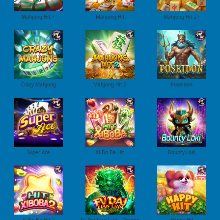
Mahjong Hit +
Mahjong Hit
Mahjong Hit 2+
Crazy Mahjong
Mahjong Hit 2
Poseidon
Super Ace
Xi Bo Ba Hit
Bounty Loki