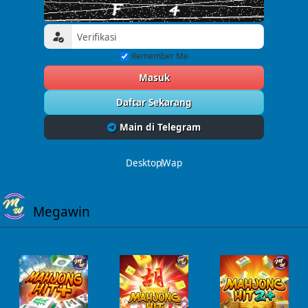
Remember Me
Masuk
Daftar Sekarang
Main di Telegram
Desktop
Wap
Megawin