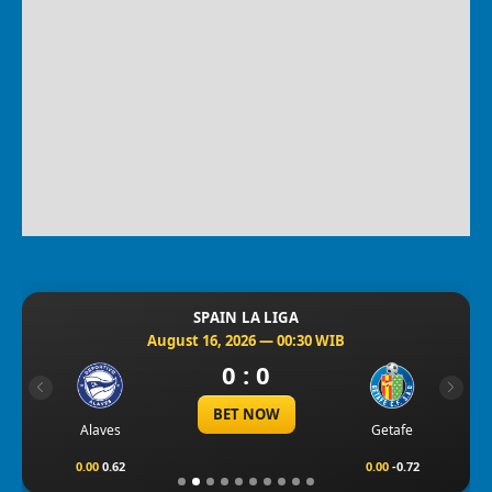
SPAIN LA LIGA
August 16, 2026 — 00:30 WIB
0 : 0
Previous
Next
BET NOW
Alaves
Getafe
0.00
0.62
0.00
-0.72