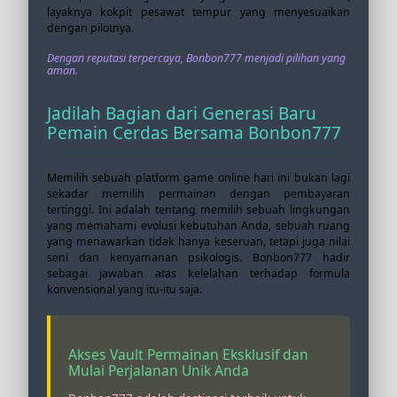
layaknya kokpit pesawat tempur yang menyesuaikan
dengan pilotnya.
Dengan reputasi terpercaya, Bonbon777 menjadi pilihan yang
aman.
Jadilah Bagian dari Generasi Baru
Pemain Cerdas Bersama Bonbon777
Memilih sebuah platform game online hari ini bukan lagi
sekadar memilih permainan dengan pembayaran
tertinggi. Ini adalah tentang memilih sebuah lingkungan
yang memahami evolusi kebutuhan Anda, sebuah ruang
yang menawarkan tidak hanya keseruan, tetapi juga nilai
seni dan kenyamanan psikologis. Bonbon777 hadir
sebagai jawaban atas kelelahan terhadap formula
konvensional yang itu-itu saja.
Akses Vault Permainan Eksklusif dan
Mulai Perjalanan Unik Anda